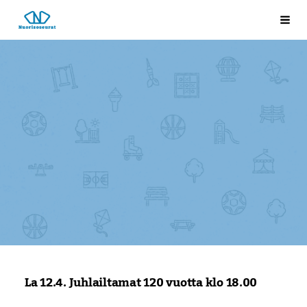
Siirry
Laukkosken nuorisoseura
Val
sivun
sisältöön
La 12.4. Juhlailtamat 120 vuotta klo 18.00