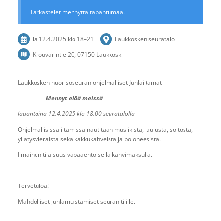
Tarkastelet mennyttä tapahtumaa.
la 12.4.2025
klo 18
–
21
Laukkosken seuratalo
Krouvarintie 20, 07150 Laukkoski
Laukkosken nuorisoseuran ohjelmalliset Juhlailtamat
Mennyt elää meissä
lauantaina 12.4.2025 klo 18.00 seuratalolla
Ohjelmallisissa iltamissa nautitaan musiikista, laulusta, soitosta,
yllätysvieraista sekä kakkukahveista ja poloneesista.
Ilmainen tilaisuus vapaaehtoisella kahvimaksulla.
Tervetuloa!
Mahdolliset juhlamuistamiset seuran tilille.