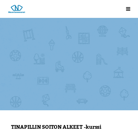
Siirry
Laukkosken nuorisoseura
Val
sivun
sisältöön
TINAPILLIN SOITON ALKEET -kurssi