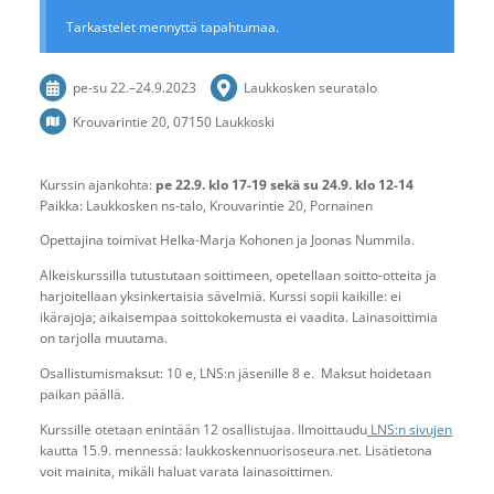
Tarkastelet mennyttä tapahtumaa.
pe-su
22.
–
24.9.2023
Laukkosken seuratalo
Krouvarintie 20, 07150 Laukkoski
Kurssin ajankohta:
pe 22.9. klo 17-19 sekä su 24.9. klo 12-14
Paikka: Laukkosken ns-talo, Krouvarintie 20, Pornainen
Opettajina toimivat Helka-Marja Kohonen ja Joonas Nummila.
Alkeiskurssilla tutustutaan soittimeen, opetellaan soitto-otteita ja
harjoitellaan yksinkertaisia sävelmiä. Kurssi sopii kaikille: ei
ikärajoja; aikaisempaa soittokokemusta ei vaadita. Lainasoittimia
on tarjolla muutama.
Osallistumismaksut: 10 e, LNS:n jäsenille 8 e. Maksut hoidetaan
paikan päällä.
Kurssille otetaan enintään 12 osallistujaa. Ilmoittaudu
LNS:n sivujen
kautta 15.9. mennessä: laukkoskennuorisoseura.net. Lisätietona
voit mainita, mikäli haluat varata lainasoittimen.