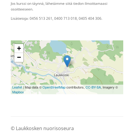
Jos kurssi on täynnä, lähetämme siitä tiedon ilmoittamaasi
osoitteeseen.
Lisätietoja: 0456 513 261, 0400 713 018, 0405 404 306.
+
−
Leaflet
| Map data ©
OpenStreetMap
contributors,
CC-BY-SA
, Imagery ©
Mapbox
©
Laukkosken nuorisoseura