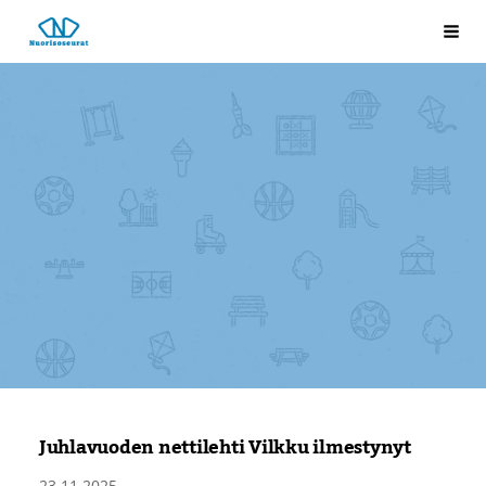
Siirry
Laukkosken nuorisoseura
Val
sivun
sisältöön
Juhlavuoden nettilehti Vilkku ilmestynyt
23.11.2025