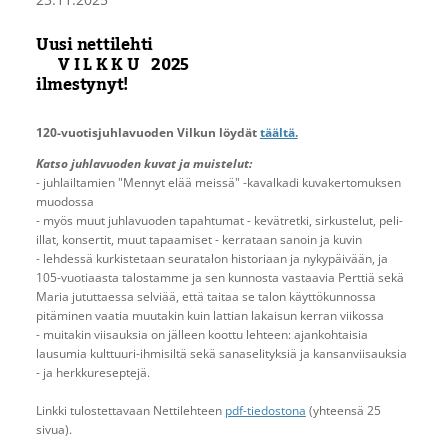
Uusi nettilehti
V I L K K U 2025
ilmestynyt!
120-vuotisjuhlavuoden Vilkun löydät
täältä.
Katso juhlavuoden kuvat ja muistelut:
- juhlailtamien "Mennyt elää meissä" -kavalkadi kuvakertomuksen
muodossa
- myös muut juhlavuoden tapahtumat - kevätretki, sirkustelut, peli-
illat, konsertit, muut tapaamiset - kerrataan sanoin ja kuvin
- lehdessä kurkistetaan seuratalon historiaan ja nykypäivään, ja
105-vuotiaasta talostamme ja sen kunnosta vastaavia Perttiä sekä
Maria jututtaessa selviää, että taitaa se talon käyttökunnossa
pitäminen vaatia muutakin kuin lattian lakaisun kerran viikossa
- muitakin viisauksia on jälleen koottu lehteen: ajankohtaisia
lausumia kulttuuri-ihmisiltä sekä sanaselityksiä ja kansanviisauksia
- ja herkkureseptejä.
Linkki tulostettavaan Nettilehteen
pdf-tiedostona
(yhteensä 25
sivua).