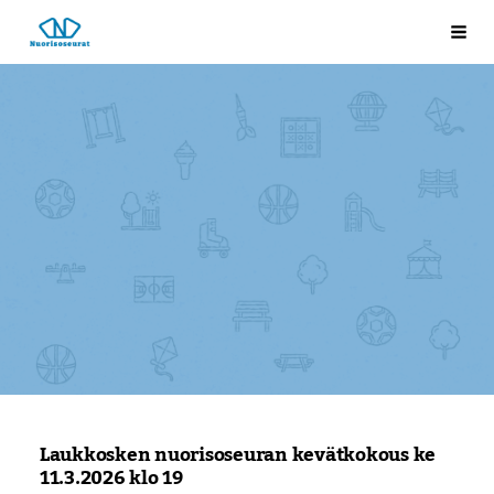
Siirry
Laukkosken nuorisoseura
Val
sivun
sisältöön
Laukkosken nuorisoseuran kevätkokous ke
11.3.2026 klo 19