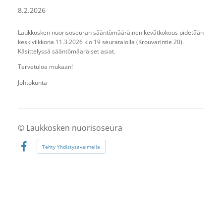
8.2.2026
Laukkosken nuorisoseuran sääntömääräinen kevätkokous pidetään
keskiviikkona 11.3.2026 klo 19 seuratalolla (Krouvarintie 20).
Käsittelyssä sääntömääräiset asiat.
Tervetuloa mukaan!
Johtokunta
©
Laukkosken nuorisoseura
Tehty Yhdistysavaimella
Facebook