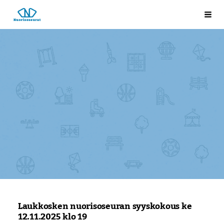
Siirry
Laukkosken nuorisoseura
Val
sivun
sisältöön
Laukkosken nuorisoseuran syyskokous ke
12.11.2025 klo 19