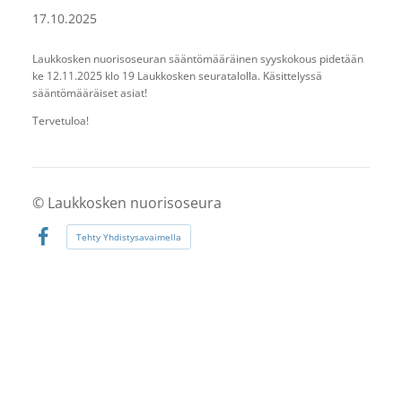
17.10.2025
Laukkosken nuorisoseuran sääntömääräinen syyskokous pidetään
ke 12.11.2025 klo 19 Laukkosken seuratalolla. Käsittelyssä
sääntömääräiset asiat!
Tervetuloa!
©
Laukkosken nuorisoseura
Tehty Yhdistysavaimella
Facebook