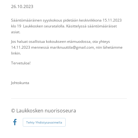
26.10.2023
Sääntömääräinen syyskokous pidetään keskiviikkona 15.11.2023
klo 19 Laukkosken seuratalolla. Käsittelyssä sääntömääräiset
asiat.
Jos haluat osallistua kokoukseen etämuodossa, ota yhteys
14.11.2023 mennessä mariknuuttila@gmail.com, niin lähetämme
linkin.
Tervetuloa!
Johtokunta
©
Laukkosken nuorisoseura
Tehty Yhdistysavaimella
Facebook