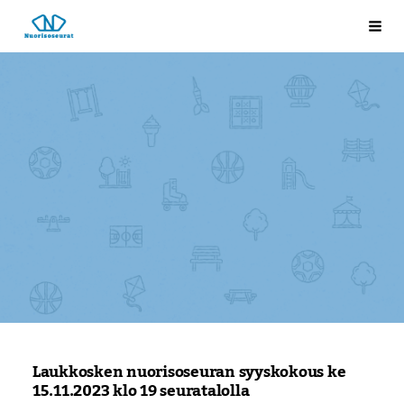
Siirry
Laukkosken nuorisoseura
Val
sivun
sisältöön
Laukkosken nuorisoseuran syyskokous ke
15.11.2023 klo 19 seuratalolla