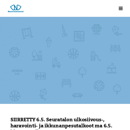
Siirry
Laukkosken nuorisoseura
Val
sivun
sisältöön
SIIRRETTY 6.5. Seuratalon ulkosiivous-,
haravointi- ja ikkunanpesutalkoot ma 6.5.