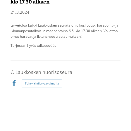
klo 17.30 alkaen
21.3.2024
tervetuloa kaikki Laukkosken seuratalon ulkosiivous-, haravointi- ja
ikkunanpesutalkoisiin maanantaina 6.5. klo 17.30 alkaen. Voi ottaa
omat haravat ja ikkunanpesulastat mukaan!
Tarjotaan hyvät talkooeväät
©
Laukkosken nuorisoseura
Tehty Yhdistysavaimella
Facebook