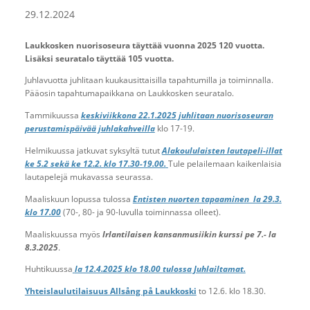
29.12.2024
Laukkosken nuorisoseura täyttää vuonna 2025 120 vuotta.
Lisäksi seuratalo täyttää 105 vuotta.
Juhlavuotta juhlitaan kuukausittaisilla tapahtumilla ja toiminnalla.
Pääosin tapahtumapaikkana on Laukkosken seuratalo.
Tammikuussa
keskiviikkona 22.1.2025 juhlitaan nuorisoseuran
perustamispäivää juhlakahveilla
klo 17-19.
Helmikuussa jatkuvat syksyltä tutut
Alakoululaisten lautapeli-illat
ke 5.2 sekä ke 12.2. klo 17.30-19.00.
Tule pelailemaan kaikenlaisia
lautapelejä mukavassa seurassa.
Maaliskuun lopussa tulossa
Entisten nuorten tapaaminen la 29.3.
klo 17.00
(70-, 80- ja 90-luvulla toiminnassa olleet).
Maaliskuussa myös
Irlantilaisen kansanmusiikin kurssi pe 7.- la
8.3.2025
.
Huhtikuussa
la 12.4.2025 klo 18.00 tulossa Juhlailtamat.
Yhteislaulutilaisuus Allsång på Laukkoski
to 12.6. klo 18.30.