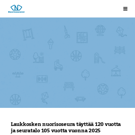
Siirry
Laukkosken nuorisoseura
Val
sivun
sisältöön
Laukkosken nuorisoseura täyttää 120 vuotta
ja seuratalo 105 vuotta vuonna 2025