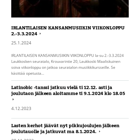
IRLANTILAISEN KANSANMUSIIKIN VIIKONLOPPU
2.-3.3.2024
25.1.2024
IRLANTILAISEN KANSANMUSIIKIN VIIKONLOPPU la-su 2.-3.3.2024
Laukkosken seuratalo, Krouvarintie 20, Laukkoski Maaliskuinen
soiva viikonloppu on jatkoa seuratalon musiikkikursseille. Se
käsittää opetusta…
Latinobic -tanssi jatkuu vielä ti 12.12. asti ja
joulutaon jälkeen aloitamme ti 9.1.2024 klo 18.05
4.12.2023
Lasten kerhot jäävät nyt pikkujoulujen jälkeen
joulutauolle ja jatkuvat ma 8.1.2024.